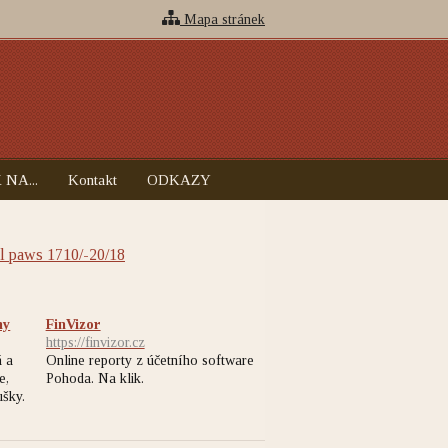
Mapa stránek
 NA...
Kontakt
ODKAZY
l paws 1710/-20/18
ny
FinVizor
https://finvizor.cz
 a
Online reporty z účetního software
e,
Pohoda. Na klik.
ušky.