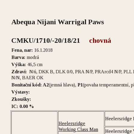
Abequa Nijani Warrigal Paws
CMKU/1710/-20/18/21
chovná
Fena, nar:
16.1.2018
Barva:
modrá
Výška:
46,5 cm
Zdraví:
N/ú, DKK B, DLK 0/0, PRA N/P, PRArcd4 N/P, PL
N/N, BAER OK
Bonitační kód: A2
(jemná hlava),
P1
(povaha temperamentní, p
Výstavy:
Zkoušky:
IC: 0.00 %
Heelersridge 
Heelersridge
Working Class Man
Heelersridge 