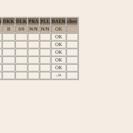
S
DKK
DLK
PRA
PLL
BAER
chov
B
0/0
N/N
N/N
OK
OK
OK
OK
OK
OK
-/+