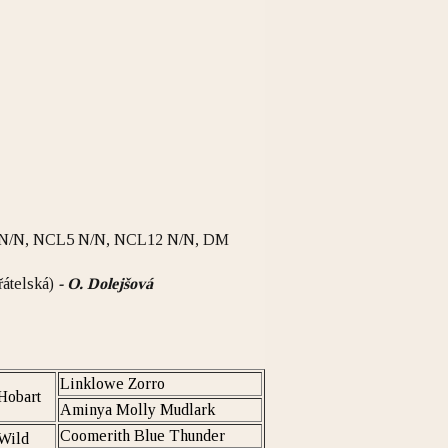
L N/N, NCL5 N/N, NCL12 N/N, DM
řátelská)
- O. Dolejšová
Linklowe Zorro
Hobart
Aminya Molly Mudlark
Coomerith Blue Thunder
Wild