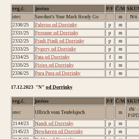
reg.č.
jméno
P/F
Č/M
SKU
otec
Sawdust's Your Mark Ready Go
m
N/ú
2330/25
Paleroo od Dorrinky
p
m
2331/25
Peronne od Dorrinky
p
m
2332/25
Pindi Pindi od Dorrinky
p
m
2333/25
Pygery od Dorrinky
p
m
2334/25
Pata od Dorrinky
f
m
2335/25
Piries od Dorrinky
f
m
2336/25
Pura Pura od Dorrinky
f
m
17.12.2023 ''N
''
od Dorrinky
reg.č.
jméno
P/F
Č/M
SKU
tN/ -
otec
Ullrich vom Teufelsjoch
m
P1P
2144/23
Nandi od Dorrinky
p
m
2145/23
Newhaven od Dorrinky
p
m