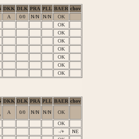
S
DKK
DLK
PRA
PLL
BAER
chov
A
0/0
N/N
N/N
OK
OK
OK
OK
OK
OK
OK
OK
S
DKK
DLK
PRA
PLL
BAER
chov
A
0/0
N/N
N/N
OK
D
OK
-/+
NE