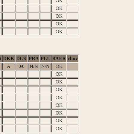
OK
OK
OK
OK
OK
S
DKK
DLK
PRA
PLL
BAER
chov
A
0/0
N/N
N/N
OK
OK
OK
OK
OK
OK
OK
OK
OK