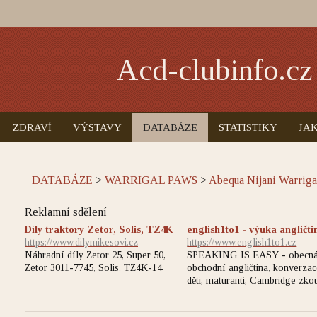
Acd-clubinfo.cz
ZDRAVÍ
VÝSTAVY
DATABÁZE
STATISTIKY
JAK
DATABÁZE
>
WARRIGAL PAWS
>
Abequa Nijani Warriga
Reklamní sdělení
Díly traktory Zetor, Solis, TZ4K
english1to1 - výuka angličti
https://www.dilymikesovi.cz
https://www.english1to1.cz
Náhradní díly Zetor 25, Super 50,
SPEAKING IS EASY - obecná
Zetor 3011-7745, Solis, TZ4K-14
obchodní angličtina, konverzac
děti, maturanti, Cambridge zko