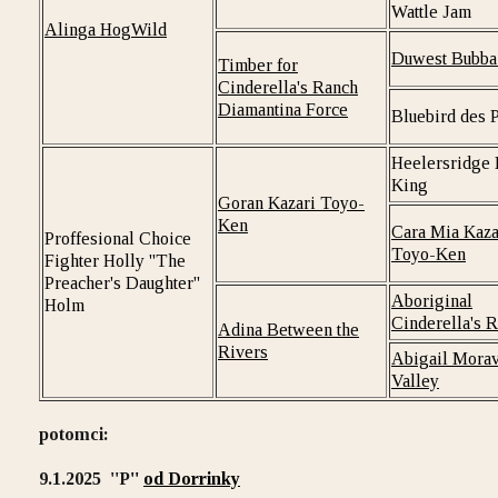
Wattle Jam
Alinga HogWild
Duwest Bubba
Timber for
Cinderella's Ranch
Diamantina Force
Bluebird des 
Heelersridge
King
Goran Kazari Toyo-
Ken
Cara Mia Kaza
Proffesional Choice
Toyo-Ken
Fighter Holly ''The
Preacher's Daughter''
Aboriginal
Holm
Cinderella's 
Adina Between the
Rivers
Abigail Morav
Valley
potomci:
9.1.2025 ''P
''
od Dorrinky