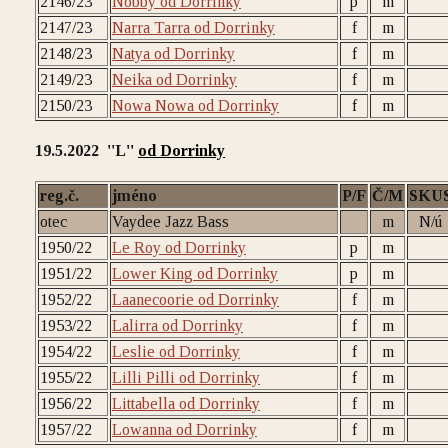
2146/23
Nobby od Dorrinky
p
m
2147/23
Narra Tarra od Dorrinky
f
m
2148/23
Natya od Dorrinky
f
m
2149/23
Neika od Dorrinky
f
m
2150/23
Nowa Nowa od Dorrinky
f
m
19.5.2022 ''L
''
od Dorrinky
reg.č.
jméno
P/F
Č/M
SKU
otec
Vaydee Jazz Bass
m
N/ú
1950/22
Le Roy od Dorrinky
p
m
1951/22
Lower King od Dorrinky
p
m
1952/22
Laanecoorie od Dorrinky
f
m
1953/22
Lalirra od Dorrinky
f
m
1954/22
Leslie od Dorrinky
f
m
1955/22
Lilli Pilli od Dorrinky
f
m
1956/22
Littabella od Dorrinky
f
m
1957/22
Lowanna od Dorrinky
f
m