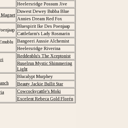
Heelersridge Possum Jive
Duwest Dewey Bubba Blue
 Magnet
Annies Dream Red Fox
Bluespirit Ike Des Poenjaap
Poenjaap
Cattlefarm's Lady Rosmarin
Bangeeri Aussie Alchemist
 Emublu
Heelersridge Riverina
Reddenblu's The Xceptonist
ri
Ruselrun Mystic Shimmering
Light
Blucalypt Murphey
Ranch
Beauty Jackie Bullit Star
Cowcockycattle's Moki
ia
Excelent Rebeca Gold Florén