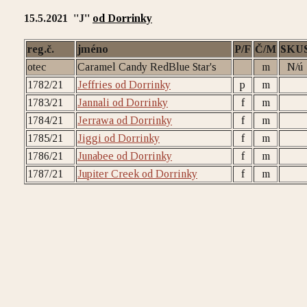
15.5.2021 ''J
''
od Dorrinky
reg.č.
jméno
P/F
Č/M
SKU
otec
Caramel Candy RedBlue Star's
m
N/ú
1782/21
Jeffries od Dorrinky
p
m
1783/21
Jannali od Dorrinky
f
m
1784/21
Jerrawa od Dorrinky
f
m
1785/21
Jiggi od Dorrinky
f
m
1786/21
Junabee od Dorrinky
f
m
1787/21
Jupiter Creek od Dorrinky
f
m