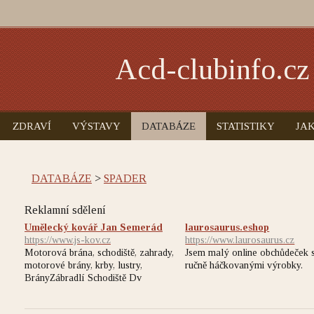
Acd-clubinfo.cz
ZDRAVÍ
VÝSTAVY
DATABÁZE
STATISTIKY
JAK
DATABÁZE
>
SPADER
Reklamní sdělení
Umělecký kovář Jan Semerád
laurosaurus.eshop
https://www.js-kov.cz
https://www.laurosaurus.cz
Motorová brána, schodiště, zahrady,
Jsem malý online obchůdeček 
motorové brány, krby, lustry,
ručně háčkovanými výrobky.
BrányZábradlí Schodiště Dv