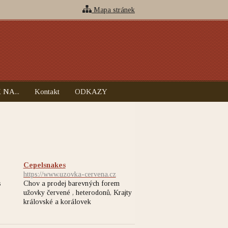
Mapa stránek
 NA...
Kontakt
ODKAZY
Cepelsnakes
https://www.uzovka-cervena.cz
s
Chov a prodej barevných forem
užovky červené , heterodonů, Krajty
královské a korálovek