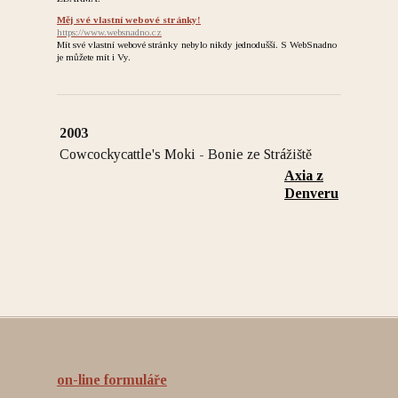
Měj své vlastní webové stránky!
https://www.websnadno.cz
Mít své vlastní webové stránky nebylo nikdy jednodušší. S WebSnadno
je můžete mít i Vy.
2003
Cowcockycattle's Moki - Bonie ze Strážiště
Axia z
Denveru
on-line formuláře