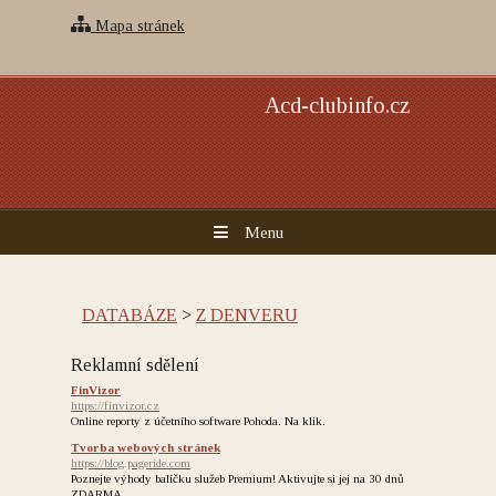
Mapa stránek
Acd-clubinfo.cz
Menu
DATABÁZE
>
Z DENVERU
Reklamní sdělení
FinVizor
https://finvizor.cz
Online reporty z účetního software Pohoda. Na klik.
Tvorba webových stránek
https://blog.pageride.com
Poznejte výhody balíčku služeb Premium! Aktivujte si jej na 30 dnů
ZDARMA.