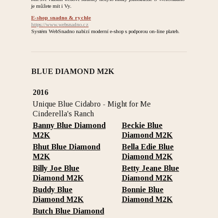
je můžete mít i Vy.
E-shop snadno & rychle
https://www.websnadno.cz
Systém WebSnadno nabízí moderní e-shop s podporou on-line plateb.
BLUE DIAMOND M2K
2016
Unique Blue Cidabro - Might for Me
Cinderella's Ranch
Banny Blue Diamond
Beckie Blue
M2K
Diamond M2K
Bhut Blue Diamond
Bella Edie Blue
M2K
Diamond M2K
Billy Joe Blue
Betty Jeane Blue
Diamond M2K
Diamond M2K
Buddy Blue
Bonnie Blue
Diamond M2K
Diamond M2K
Butch Blue Diamond