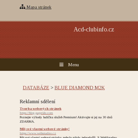
Mapa stránek
Acd-clubinfo.cz
Menu
DATABÁZE
>
BLUE DIAMOND M2K
Reklamní sdělení
Tvorba webových stránek
https://blog.pageride.com
Poznejte výhody balíčku služeb Premium! Aktivujte si jej na 30 dnů
ZDARMA.
Měj své vlastní webové stránky!
https://www.websnadno.cz
Mít své vlastní webové stránky nebylo nikdy jednodušší. S WebSnadno