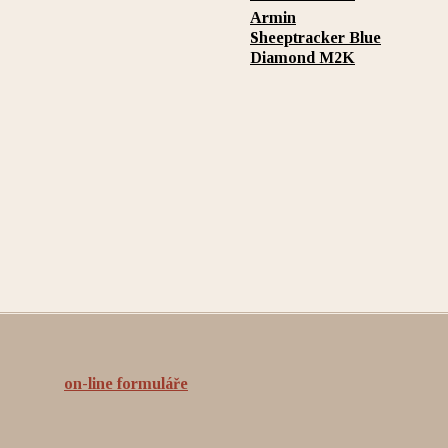
Armin
Sheeptracker Blue
Diamond M2K
on-line formuláře