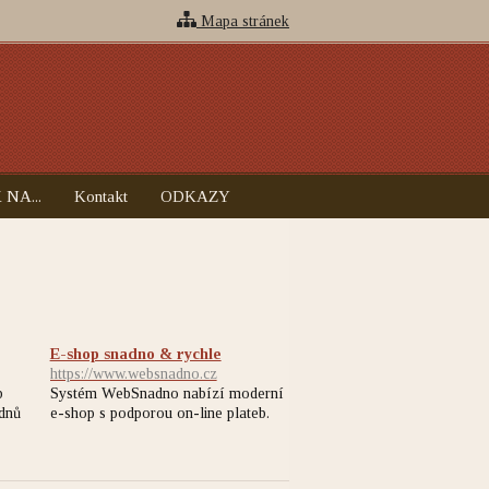
Mapa stránek
 NA...
Kontakt
ODKAZY
E-shop snadno & rychle
https://www.websnadno.cz
b
Systém WebSnadno nabízí moderní
 dnů
e-shop s podporou on-line plateb.