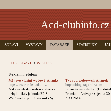
Acd-clubinfo.cz
ZDRAVÍ
VÝSTAVY
DATABÁZE
STATISTIKY
JAK
DATABÁZE
>
WISER'S
Reklamní sdělení
Měj své vlastní webové stránky!
Tvorba webových stránek
https://www.websnadno.cz
https://blog.pageride.com
Mít své vlastní webové stránky
Poznejte výhody balíčku služe
nebylo nikdy jednodušší. S
Premium! Aktivujte si jej na 30
WebSnadno je můžete mít i Vy.
ZDARMA.