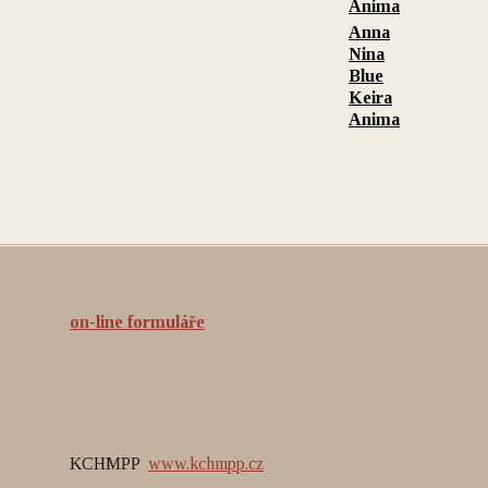
Anima
Anna
Nina
Blue
Keira
Anima
on-line formuláře
KCHMPP
www.kchmpp.cz