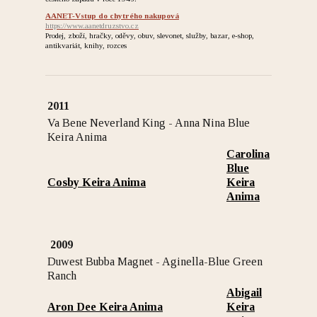
AANET-Vstup do chytrého nakupová
https://www.aanetdruzstvo.cz
Prodej, zboží, hračky, oděvy, obuv, slevonet, služby, bazar, e-shop,
antikvariát, knihy, rozces
2011
Va Bene Neverland King - Anna Nina Blue
Keira Anima
Carolina
Blue
Cosby Keira Anima
Keira
Anima
2009
Duwest Bubba Magnet - Aginella-Blue Green
Ranch
Abigail
Aron Dee Keira Anima
Keira