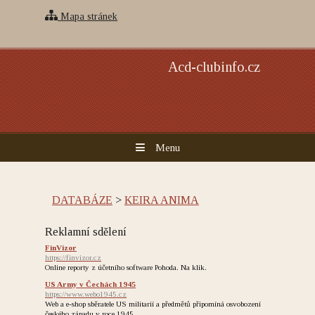
Mapa stránek
Acd-clubinfo.cz
Menu
DATABÁZE
>
KEIRA ANIMA
Reklamní sdělení
FinVizor
https://finvizor.cz
Online reporty z účetního software Pohoda. Na klik.
US Army v Čechách 1945
https://www.webo1945.cz
Web a e-shop sběratele US militarií a předmětů připomíná osvobození
českého západu v roce 1945.