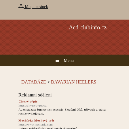
Mapa stránek
Acd-clubinfo.cz
Menu
DATABÁZE
>
BAVARIAN HEELERS
Reklamní sdělení
Chytrý výpis
https://chytryvypis.cz
Automatizace bankovních procesů. Sloučení účtů, uživatelé a práva,
rychle vyhledávání.
Mechária, Mechový svět
https://www.mecharia.com
-výroba soběstačných rostlinných ekosystémů