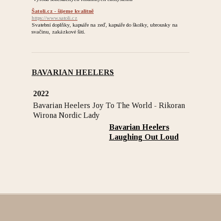
Šatoli.cz - šijeme kvalitně
https://www.satoli.cz
Svatební doplňky, kapsáře na zeď, kapsáře do školky, ubrousky na
svačinu, zakázkové šití.
BAVARIAN HEELERS
2022
Bavarian Heelers Joy To The World - Rikoran
Wirona Nordic Lady
Bavarian Heelers
Laughing Out Loud