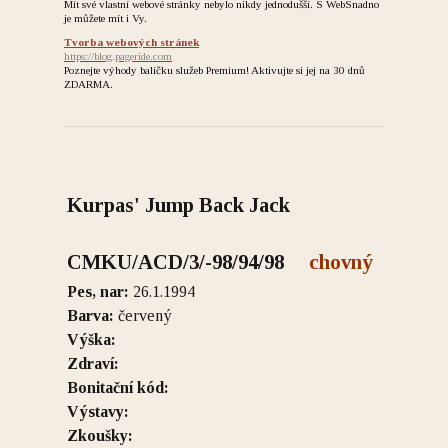
Mít své vlastní webové stránky nebylo nikdy jednodušší. S WebSnadno
je můžete mít i Vy.
Tvorba webových stránek
https://blog.pageride.com
Poznejte výhody balíčku služeb Premium! Aktivujte si jej na 30 dnů
ZDARMA.
Kurpas' Jump Back Jack
CMKU/ACD/3/-98/94/98
chovný
Pes, nar:
26.1.1994
Barva:
červený
Výška:
Zdraví:
Bonitační kód:
Výstavy:
Zkoušky: