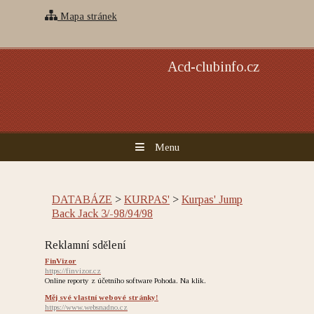
Mapa stránek
Acd-clubinfo.cz
Menu
DATABÁZE
>
KURPAS'
>
Kurpas' Jump
Back Jack 3/-98/94/98
Reklamní sdělení
FinVizor
https://finvizor.cz
Online reporty z účetního software Pohoda. Na klik.
Měj své vlastní webové stránky!
https://www.websnadno.cz