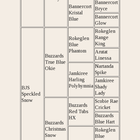
Bannercort
Bannercort
Bryce
Kristal
Bannercort
Blue
Glow
Rokeglen
Range
Rokeglen
King
Blue
Phantom
Arutat
Buzzards
Linessa
True Blue
Nartanda
Okie
Spike
Jamkiree
Harling
Jamkiree
Polyhymnia
Shady
BJS
Lady
Speckled
Snow
Scobie Rae
Buzzards
Cricket
Red Tubs
Buzzards
HX
Blue Hart
Buzzards
Christmas
Rokeglen
Snow
Blue