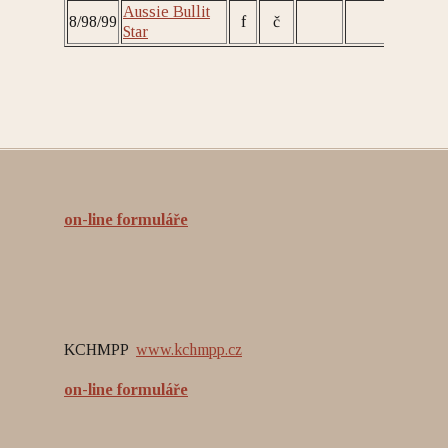
Aussie Bullit
8/98/99
f
č
Star
on-line formuláře
KCHMPP
www.kchmpp.cz
on-line formuláře