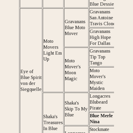
Blue Dessie
Gravanans
San Antoine
Gravanans
Travis Clone
Blue Moto
Gravanans
Mover
High Hope
Moto
For Dallas
Movers
Gravanans
Light Em
Tip Top
Up
Moto
Tango
Mover's
Moto
Eye of
Moon
Mover's
Blue Spirit
Magic
Mystic
von der
Maiden
Siegquelle
Longacres
Blubeard
Shaka's
Pirate
Skip To My
Blue
Blue Merle
Shaka's
Nina
Treasures
In Blue
Stockmate