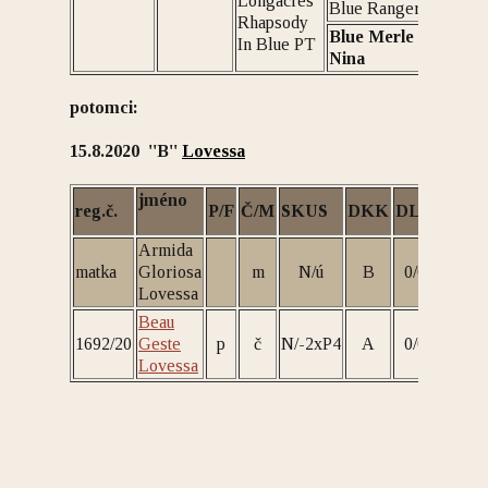
Longacres
Blue Ranger
Rhapsody
Blue Merle
In Blue PT
Nina
potomci:
15.8.2020 ''B''
Lovessa
jméno
reg.č.
P/F
Č/M
SKUS
DKK
DLK
PRA
Armida
matka
Gloriosa
m
N/ú
B
0/0
N/N
Lovessa
Beau
1692/20
Geste
p
č
N/-2xP4
A
0/0
N/N
Lovessa