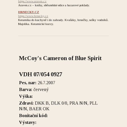
https://www.araven.cz
Araven.cz – knihy, sběratelské edice a bazarové poklady.
HRNECKY.CZ
https://www.hrnecky.cz
Keramika do kuchyně i do zahrady. Kvašáky, hrnečky, sošky vodníků.
Majolika. Keramické kurzy.
McCoy's Cameron of Blue Spirit
VDH 07/054 0927
Pes, nar:
26.7.2007
Barva:
červený
Výška:
Zdraví:
DKK B, DLK 0/0, PRA N/N, PLL
N/N, BAER OK
Bonitační kód:
Výstavy: