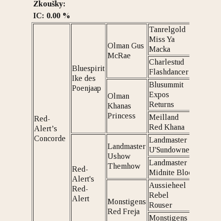
Zkoušky:
IC: 0.00 %
Tanrelgold
Miss Ya
Olman Gus
Macka
McRae
Charlestud
Bluespirit
Flashdancer
Ike des
Blusummit
Poenjaap
Expos
Olman
Returns
Khanas
Princess
Meilland
Red-
Red Khana
Alert’s
Concorde
Landmaster
Landmaster
U'Sundowner
Ushow
Landmaster
Themhow
Red-
Midnite Bloo
Alert's
Aussieheel
Red-
Rebel
Alert
Monstigens
Rouser
Red Freja
Monstigens