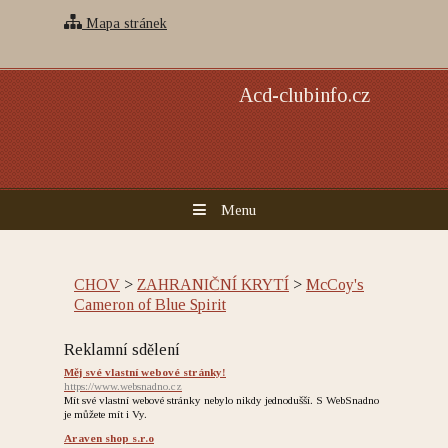
Mapa stránek
Acd-clubinfo.cz
Menu
CHOV
>
ZAHRANIČNÍ KRYTÍ
>
McCoy's
Cameron of Blue Spirit
Reklamní sdělení
Měj své vlastní webové stránky!
https://www.websnadno.cz
Mít své vlastní webové stránky nebylo nikdy jednodušší. S WebSnadno
je můžete mít i Vy.
Araven shop s.r.o