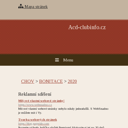
Mapa stránek
Acd-clubinfo.cz
Menu
CHOV
>
BONITACE
>
2020
Reklamní sdělení
Měj své vlastní webové stránky!
https://www.websnadno.cz
Mít své vlastní webové stránky nebylo nikdy jednodušší. S WebSnadno
je můžete mít i Vy.
Tvorba webových stránek
https://blog.pageride.com
Poznejte výhody balíčku služeb Premium! Aktivujte si jej na 30 dnů