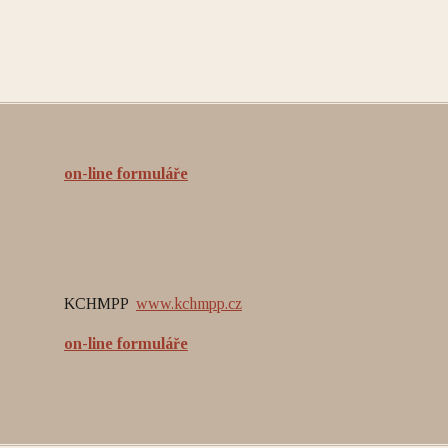
on-line formuláře
KCHMPP
www.kchmpp.cz
on-line formuláře