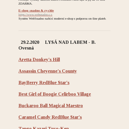
ZDARMA.
E-shop snadno & rychle
https://www.websnadno.cz
Systém WebSnadno nabízí moderní e-shop s podporou on-line plateb.
29.2.2020 LYSÁ NAD LABEM - B.
Ovesná
Aretta Donkey's Hill
Assassin Cheyenne's County
BayBerry RedBlue Star's
Best Girl of Boogie Celirboo Village
Buckaroo Ball Magical Maestro
Caramel Candy RedBlue Star's
Tango Kazari Toyo-Ken